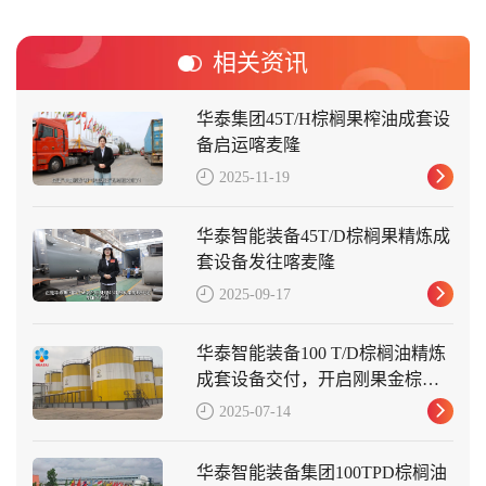
相关资讯
华泰集团45T/H棕榈果榨油成套设
备启运喀麦隆
2025-11-19
华泰智能装备45T/D棕榈果精炼成
套设备发往喀麦隆
2025-09-17
华泰智能装备100 T/D棕榈油精炼
成套设备交付，开启刚果金棕榈
油产业新篇
2025-07-14
华泰智能装备集团100TPD棕榈油